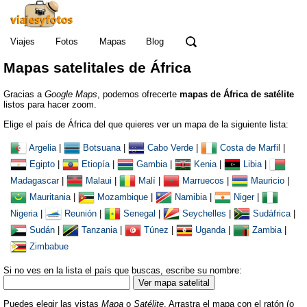
Viajes
Fotos
Mapas
Blog
Mapas satelitales de África
Gracias a
Google Maps
, podemos ofrecerte
mapas de África de satélite
listos para hacer zoom.
Elige el país de África del que quieres ver un mapa de la siguiente lista:
Argelia
|
Botsuana
|
Cabo Verde
|
Costa de Marfil
|
Egipto
|
Etiopía
|
Gambia
|
Kenia
|
Libia
|
Madagascar
|
Malaui
|
Malí
|
Marruecos
|
Mauricio
|
Mauritania
|
Mozambique
|
Namibia
|
Niger
|
Nigeria
|
Reunión
|
Senegal
|
Seychelles
|
Sudáfrica
|
Sudán
|
Tanzania
|
Túnez
|
Uganda
|
Zambia
|
Zimbabue
Si no ves en la lista el país que buscas, escribe su nombre:
Puedes elegir las vistas
Mapa
o
Satélite
. Arrastra el mapa con el ratón (o