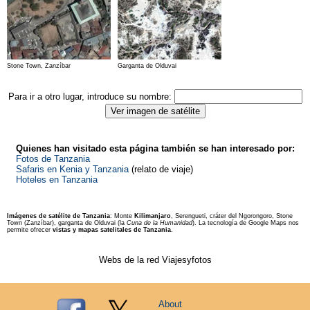
Stone Town, Zanzíbar
Garganta de Olduvai
Para ir a otro lugar, introduce su nombre:
Quienes han visitado esta página también se han interesado por:
Fotos de Tanzania
Safaris en Kenia y Tanzania
(relato de viaje)
Hoteles en Tanzania
Imágenes de satélite de Tanzania
: Monte
Kilimanjaro
, Serengueti, cráter del Ngorongoro, Stone
Town (Zanzíbar), garganta de Olduvai (la
Cuna de la Humanidad
). La tecnología de Google Maps nos
permite ofrecer
vistas y mapas satelitales de Tanzania
.
Webs de la red Viajesyfotos
About