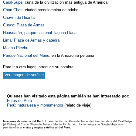
Caral-Supe
, cuna de la civilización más antigua de América
Chan Chan
, ciudad precolombina de adobe
Chavín de Huántar
Cusco: Plaza de Armas
Huascarán, parque nacional: laguna Llaca
Lima: Plaza de Armas y catedral
Machu Picchu
Parque Nacional del Manu
, en la Amazonía peruana
Para ir a otro lugar, introduce su nombre:
Quienes han visitado esta página también se han interesado por:
Fotos de Perú
Perú: naturaleza y monumentos
(relato de viaje)
Imágenes de satélite del
Perú
: Líneas de Nazca, Plaza de Armas de Lima, fortaleza del Real Felipe
(el Callao), el Cusco (Plaza de Armas), Machu Picchu, etc. La tecnología de Google Maps nos
permite ofrecer
vistas y mapas satelitales
del Perú
.