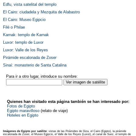
Edfu, vista satelital del templo
El Cairo: ciudadela y Mezquita de Alabastro
El Cairo: Museo Egipcio
Filé o Philae
Karnak: templo de Karnak
Luxor: templo de Luxor
Luxor: Valle de los Reyes
Pirámide escalonada de Zoser
Sinaí: monasterio de Santa Catalina
Para ir a otro lugar, introduce su nombre:
Quienes han visitado esta página también se han interesado por:
Fotos de Egipto
Egipto maravilloso
(relato de viaje)
Hoteles en Egipto
Imágenes de Egipto por satélite
: vistas de las Pirámides de Giza, el Cairo (Egipto), la pirámide
escalonada de Zoser, el Museo Egipcio, el Valle de los Reyes (Luxor), el canal de Suez, el templo de