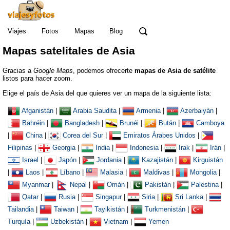
Viajes
Fotos
Mapas
Blog
Mapas satelitales de Asia
Gracias a
Google Maps
, podemos ofrecerte
mapas de Asia de satélite
listos para hacer zoom.
Elige el país de Asia del que quieres ver un mapa de la siguiente lista:
Afganistán
|
Arabia Saudita
|
Armenia
|
Azerbaiyán
|
Bahréin
|
Bangladesh
|
Brunéi
|
Bután
|
Camboya
|
China
|
Corea del Sur
|
Emiratos Árabes Unidos
|
Filipinas
|
Georgia
|
India
|
Indonesia
|
Irak
|
Irán
|
Israel
|
Japón
|
Jordania
|
Kazajistán
|
Kirguistán
|
Laos
|
Líbano
|
Malasia
|
Maldivas
|
Mongolia
|
Myanmar
|
Nepal
|
Omán
|
Pakistán
|
Palestina
|
Qatar
|
Rusia
|
Singapur
|
Siria
|
Sri Lanka
|
Tailandia
|
Taiwan
|
Tayikistán
|
Turkmenistán
|
Turquía
|
Uzbekistán
|
Vietnam
|
Yemen