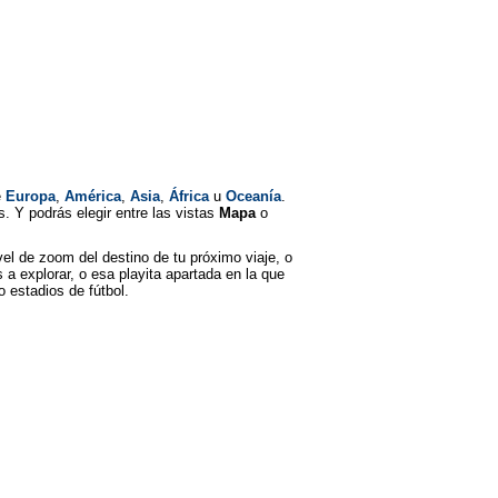
e
Europa
,
América
,
Asia
,
África
u
Oceanía
.
. Y podrás elegir entre las vistas
Mapa
o
el de zoom del destino de tu próximo viaje, o
 a explorar, o esa playita apartada en la que
o estadios de fútbol.