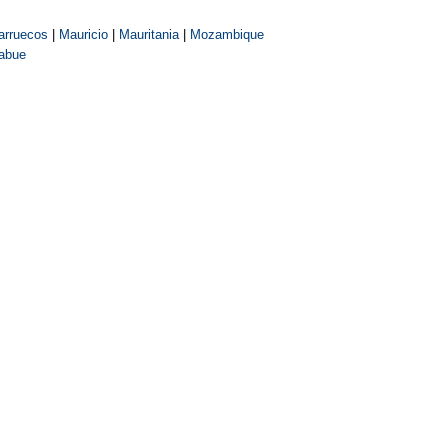
arruecos
|
Mauricio
|
Mauritania
|
Mozambique
abue