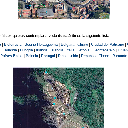
máticos quieres contemplar a
vista de satélite
de la siguiente lista:
a
|
Bielorrusia
|
Bosnia-Herzegovina
|
Bulgaria
|
Chipre
|
Ciudad del Vaticano
|
a
|
Holanda
|
Hungría
|
Irlanda
|
Islandia
|
Italia
|
Letonia
|
Liechtenstein
|
Lituan
|
Países Bajos
|
Polonia
|
Portugal
|
Reino Unido
|
República Checa
|
Rumanía