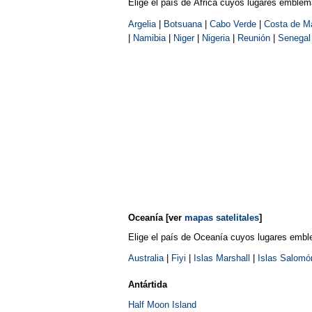
Elige el país de África cuyos lugares emble
Argelia
|
Botsuana
|
Cabo Verde
|
Costa de Ma
|
Namibia
|
Niger
|
Nigeria
|
Reunión
|
Senegal
Oceanía
[ver
mapas satelitales
]
Elige el país de Oceanía cuyos lugares embl
Australia
|
Fiyi
|
Islas Marshall
|
Islas Salomó
Antártida
Half Moon Island