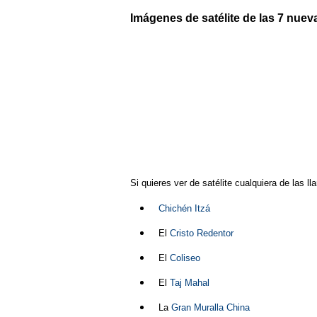
Imágenes de satélite de las 7 nue
Si quieres ver de satélite cualquiera de las 
Chichén Itzá
El
Cristo Redentor
El
Coliseo
El
Taj Mahal
La
Gran Muralla China