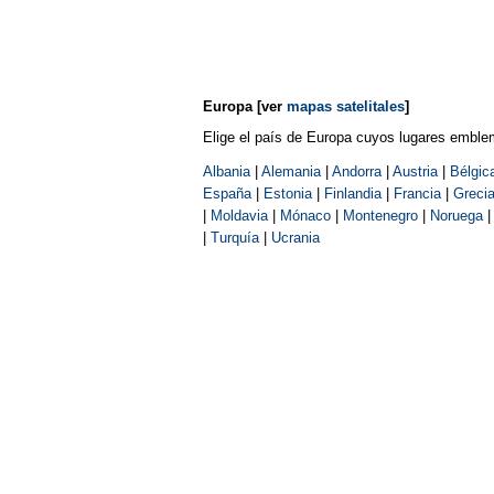
Europa
[ver
mapas satelitales
]
Elige el país de Europa cuyos lugares emble
Albania
|
Alemania
|
Andorra
|
Austria
|
Bélgic
España
|
Estonia
|
Finlandia
|
Francia
|
Greci
|
Moldavia
|
Mónaco
|
Montenegro
|
Noruega
|
Turquía
|
Ucrania