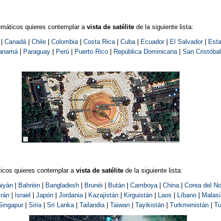
emáticos quieres contemplar a
vista de satélite
de la siguiente lista:
|
Canadá
|
Chile
|
Colombia
|
Costa Rica
|
Cuba
|
Ecuador
|
El Salvador
|
Est
anamá
|
Paraguay
|
Perú
|
Puerto Rico
|
República Dominicana
|
San Cristóba
ticos quieres contemplar a
vista de satélite
de la siguiente lista:
iyán
|
Bahréin
|
Bangladesh
|
Brunéi
|
Bután
|
Camboya
|
China
|
Corea del No
Irán
|
Israel
|
Japón
|
Jordania
|
Kazajistán
|
Kirguistán
|
Laos
|
Líbano
|
Malasi
Singapur
|
Siria
|
Sri Lanka
|
Tailandia
|
Taiwan
|
Tayikistán
|
Turkmenistán
|
Tu