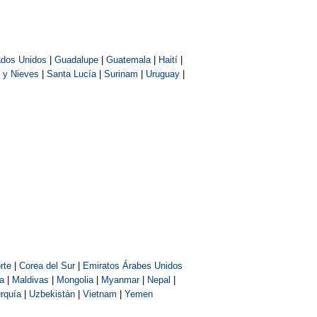
ados Unidos
|
Guadalupe
|
Guatemala
|
Haití
|
l y Nieves
|
Santa Lucía
|
Surinam
|
Uruguay
|
rte
|
Corea del Sur
|
Emiratos Árabes Unidos
a
|
Maldivas
|
Mongolia
|
Myanmar
|
Nepal
|
rquía
|
Uzbekistán
|
Vietnam
|
Yemen