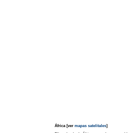
África
[ver
mapas satelitales
]