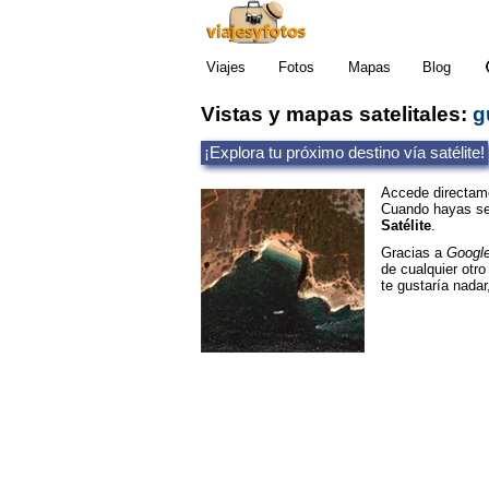
Viajes
Fotos
Mapas
Blog
Vistas y mapas satelitales:
g
¡Explora tu próximo destino vía satélite!
Accede directame
Cuando hayas sel
Satélite
.
Gracias a
Googl
de cualquier otro
te gustaría nadar