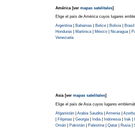
América
[ver
mapas satelitales
]
Elige el país de América cuyos lugares embl
Argentina
|
Bahamas
|
Belice
|
Bolivia
|
Brasil
Honduras
|
Martinica
|
México
|
Nicaragua
|
P
Venezuela
Asia
[ver
mapas satelitales
]
Elige el país de Asia cuyos lugares emblemá
Afganistán
|
Arabia Saudita
|
Armenia
|
Azerba
|
Filipinas
|
Georgia
|
India
|
Indonesia
|
Irak
|
Omán
|
Pakistán
|
Palestina
|
Qatar
|
Rusia
|