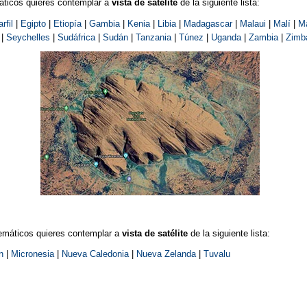
máticos quieres contemplar a
vista de satélite
de la siguiente lista:
rfil
|
Egipto
|
Etiopía
|
Gambia
|
Kenia
|
Libia
|
Madagascar
|
Malaui
|
Malí
|
M
|
Seychelles
|
Sudáfrica
|
Sudán
|
Tanzania
|
Túnez
|
Uganda
|
Zambia
|
Zimb
emáticos quieres contemplar a
vista de satélite
de la siguiente lista:
n
|
Micronesia
|
Nueva Caledonia
|
Nueva Zelanda
|
Tuvalu